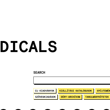
DICALS
SEARCH
ÚJ KIADVÁNYOK
KIÁLLÍTÁSI KATALÓGUSOK
GYŰJTEMÉ
SZÖVEGKIADÁSOK
DÉRY-ARCHÍVUM
TANULMÁNYKÖTETEK