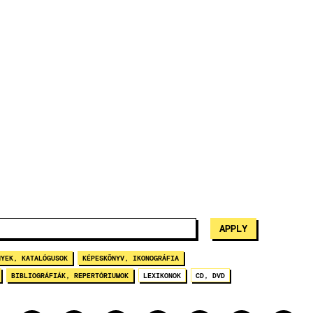
NYEK, KATALÓGUSOK
KÉPESKÖNYV, IKONOGRÁFIA
BIBLIOGRÁFIÁK, REPERTÓRIUMOK
LEXIKONOK
CD, DVD