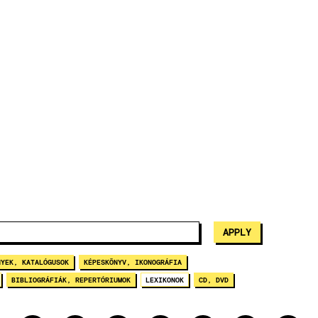
NYEK, KATALÓGUSOK
KÉPESKÖNYV, IKONOGRÁFIA
BIBLIOGRÁFIÁK, REPERTÓRIUMOK
LEXIKONOK
CD, DVD