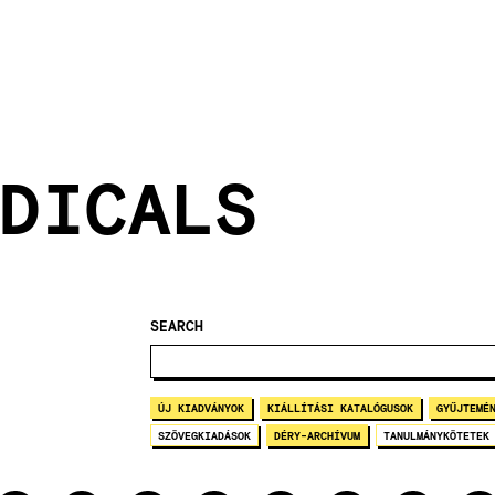
DICALS
SEARCH
ÚJ KIADVÁNYOK
KIÁLLÍTÁSI KATALÓGUSOK
GYŰJTEMÉ
SZÖVEGKIADÁSOK
DÉRY-ARCHÍVUM
TANULMÁNYKÖTETEK