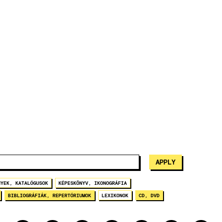
NYEK, KATALÓGUSOK
KÉPESKÖNYV, IKONOGRÁFIA
BIBLIOGRÁFIÁK, REPERTÓRIUMOK
LEXIKONOK
CD, DVD