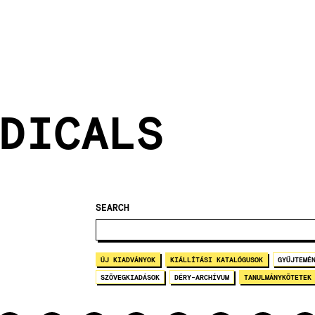
DICALS
SEARCH
ÚJ KIADVÁNYOK
KIÁLLÍTÁSI KATALÓGUSOK
GYŰJTEMÉ
SZÖVEGKIADÁSOK
DÉRY-ARCHÍVUM
TANULMÁNYKÖTETEK