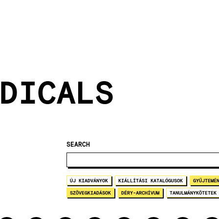
DICALS
SEARCH
ÚJ KIADVÁNYOK
KIÁLLÍTÁSI KATALÓGUSOK
GYŰJTEMÉ
SZÖVEGKIADÁSOK
DÉRY-ARCHÍVUM
TANULMÁNYKÖTETEK