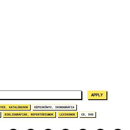
NYEK, KATALÓGUSOK
KÉPESKÖNYV, IKONOGRÁFIA
BIBLIOGRÁFIÁK, REPERTÓRIUMOK
LEXIKONOK
CD, DVD