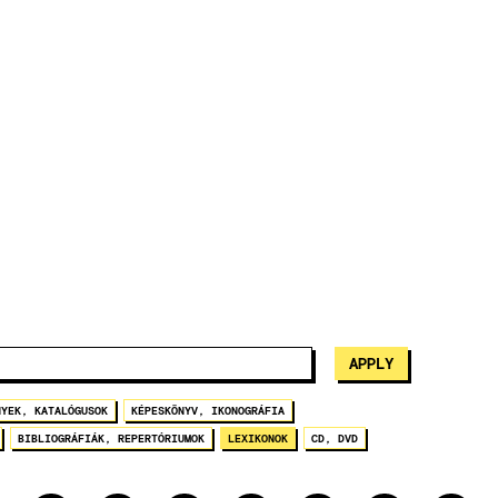
NYEK, KATALÓGUSOK
KÉPESKÖNYV, IKONOGRÁFIA
BIBLIOGRÁFIÁK, REPERTÓRIUMOK
LEXIKONOK
CD, DVD