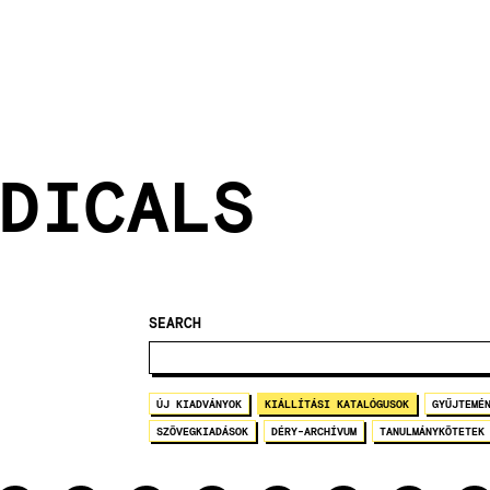
DICALS
SEARCH
ÚJ KIADVÁNYOK
KIÁLLÍTÁSI KATALÓGUSOK
GYŰJTEMÉ
SZÖVEGKIADÁSOK
DÉRY-ARCHÍVUM
TANULMÁNYKÖTETEK