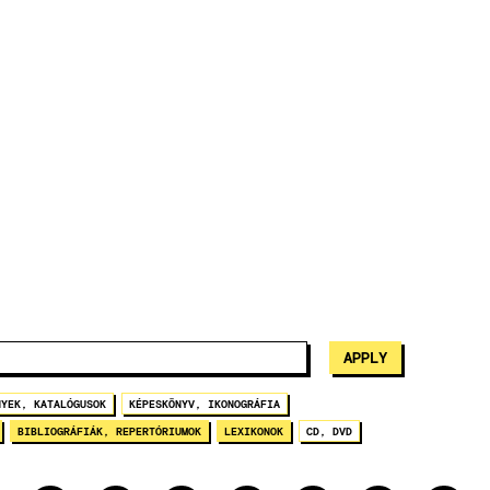
NYEK, KATALÓGUSOK
KÉPESKÖNYV, IKONOGRÁFIA
BIBLIOGRÁFIÁK, REPERTÓRIUMOK
LEXIKONOK
CD, DVD