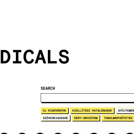
DICALS
SEARCH
ÚJ KIADVÁNYOK
KIÁLLÍTÁSI KATALÓGUSOK
GYŰJTEMÉ
SZÖVEGKIADÁSOK
DÉRY-ARCHÍVUM
TANULMÁNYKÖTETEK