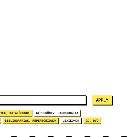
NYEK, KATALÓGUSOK
KÉPESKÖNYV, IKONOGRÁFIA
BIBLIOGRÁFIÁK, REPERTÓRIUMOK
LEXIKONOK
CD, DVD