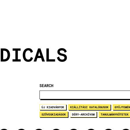
DICALS
SEARCH
ÚJ KIADVÁNYOK
KIÁLLÍTÁSI KATALÓGUSOK
GYŰJTEMÉ
SZÖVEGKIADÁSOK
DÉRY-ARCHÍVUM
TANULMÁNYKÖTETEK