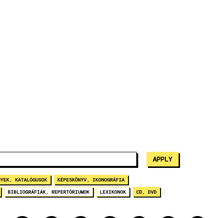
NYEK, KATALÓGUSOK
KÉPESKÖNYV, IKONOGRÁFIA
BIBLIOGRÁFIÁK, REPERTÓRIUMOK
LEXIKONOK
CD, DVD