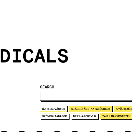
DICALS
SEARCH
ÚJ KIADVÁNYOK
KIÁLLÍTÁSI KATALÓGUSOK
GYŰJTEMÉ
SZÖVEGKIADÁSOK
DÉRY-ARCHÍVUM
TANULMÁNYKÖTETEK