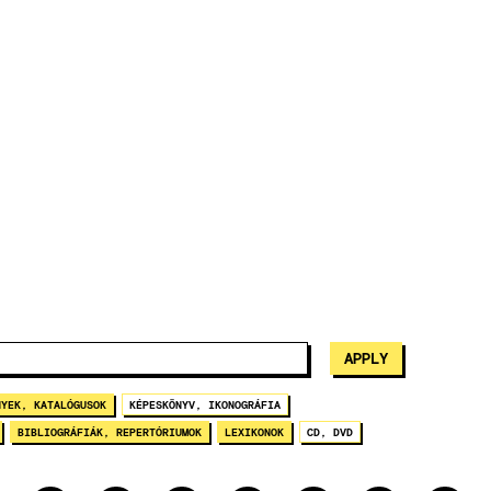
NYEK, KATALÓGUSOK
KÉPESKÖNYV, IKONOGRÁFIA
BIBLIOGRÁFIÁK, REPERTÓRIUMOK
LEXIKONOK
CD, DVD