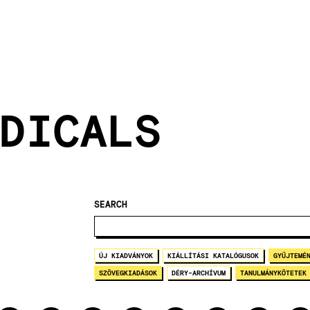
DICALS
SEARCH
ÚJ KIADVÁNYOK
KIÁLLÍTÁSI KATALÓGUSOK
GYŰJTEMÉ
SZÖVEGKIADÁSOK
DÉRY-ARCHÍVUM
TANULMÁNYKÖTETEK