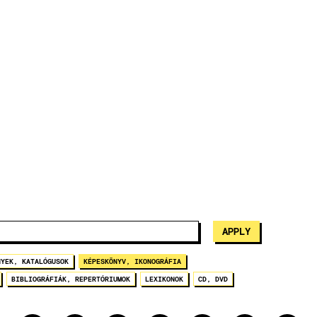
NYEK, KATALÓGUSOK
KÉPESKÖNYV, IKONOGRÁFIA
BIBLIOGRÁFIÁK, REPERTÓRIUMOK
LEXIKONOK
CD, DVD