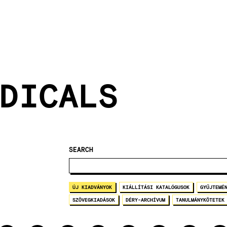
DICALS
SEARCH
ÚJ KIADVÁNYOK
KIÁLLÍTÁSI KATALÓGUSOK
GYŰJTEMÉ
SZÖVEGKIADÁSOK
DÉRY-ARCHÍVUM
TANULMÁNYKÖTETEK