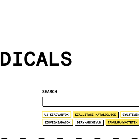
DICALS
SEARCH
ÚJ KIADVÁNYOK
KIÁLLÍTÁSI KATALÓGUSOK
GYŰJTEMÉ
SZÖVEGKIADÁSOK
DÉRY-ARCHÍVUM
TANULMÁNYKÖTETEK