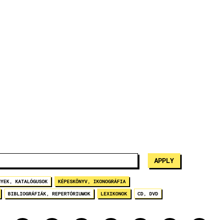
NYEK, KATALÓGUSOK
KÉPESKÖNYV, IKONOGRÁFIA
BIBLIOGRÁFIÁK, REPERTÓRIUMOK
LEXIKONOK
CD, DVD