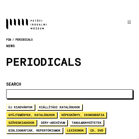
Skočiť
na
hlavný
obsah
PIM
PERIODICALS
OMRVINKA
NEWS
PERIODICALS
SEARCH
ÚJ KIADVÁNYOK
KIÁLLÍTÁSI KATALÓGUSOK
GYŰJTEMÉNYEK, KATALÓGUSOK
KÉPESKÖNYV, IKONOGRÁFIA
SZÖVEGKIADÁSOK
DÉRY-ARCHÍVUM
TANULMÁNYKÖTETEK
BIBLIOGRÁFIÁK, REPERTÓRIUMOK
LEXIKONOK
CD, DVD