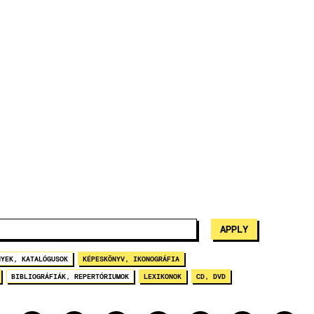
NYEK, KATALÓGUSOK
KÉPESKÖNYV, IKONOGRÁFIA
BIBLIOGRÁFIÁK, REPERTÓRIUMOK
LEXIKONOK
CD, DVD