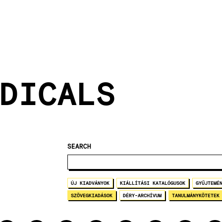
DICALS
SEARCH
ÚJ KIADVÁNYOK
KIÁLLÍTÁSI KATALÓGUSOK
GYŰJTEMÉ
SZÖVEGKIADÁSOK
DÉRY-ARCHÍVUM
TANULMÁNYKÖTETEK