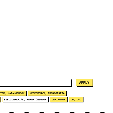
NYEK, KATALÓGUSOK
KÉPESKÖNYV, IKONOGRÁFIA
BIBLIOGRÁFIÁK, REPERTÓRIUMOK
LEXIKONOK
CD, DVD