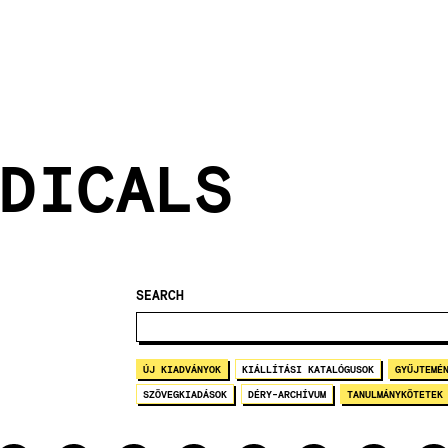
DICALS
SEARCH
ÚJ KIADVÁNYOK
KIÁLLÍTÁSI KATALÓGUSOK
GYŰJTEMÉ
SZÖVEGKIADÁSOK
DÉRY-ARCHÍVUM
TANULMÁNYKÖTETEK