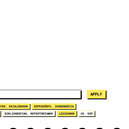
NYEK, KATALÓGUSOK
KÉPESKÖNYV, IKONOGRÁFIA
BIBLIOGRÁFIÁK, REPERTÓRIUMOK
LEXIKONOK
CD, DVD