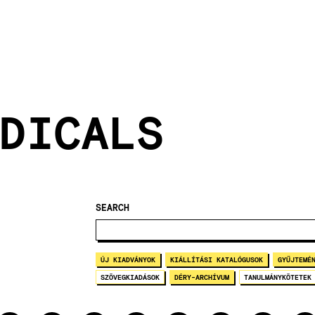
DICALS
SEARCH
ÚJ KIADVÁNYOK
KIÁLLÍTÁSI KATALÓGUSOK
GYŰJTEMÉ
SZÖVEGKIADÁSOK
DÉRY-ARCHÍVUM
TANULMÁNYKÖTETEK