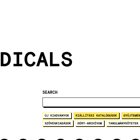
DICALS
SEARCH
ÚJ KIADVÁNYOK
KIÁLLÍTÁSI KATALÓGUSOK
GYŰJTEMÉ
SZÖVEGKIADÁSOK
DÉRY-ARCHÍVUM
TANULMÁNYKÖTETEK