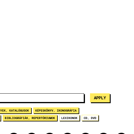
NYEK, KATALÓGUSOK
KÉPESKÖNYV, IKONOGRÁFIA
BIBLIOGRÁFIÁK, REPERTÓRIUMOK
LEXIKONOK
CD, DVD