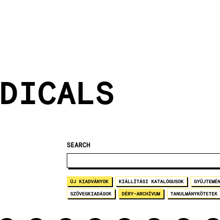
DICALS
SEARCH
ÚJ KIADVÁNYOK
KIÁLLÍTÁSI KATALÓGUSOK
GYŰJTEMÉ
SZÖVEGKIADÁSOK
DÉRY-ARCHÍVUM
TANULMÁNYKÖTETEK