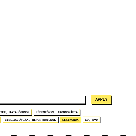
NYEK, KATALÓGUSOK
KÉPESKÖNYV, IKONOGRÁFIA
BIBLIOGRÁFIÁK, REPERTÓRIUMOK
LEXIKONOK
CD, DVD