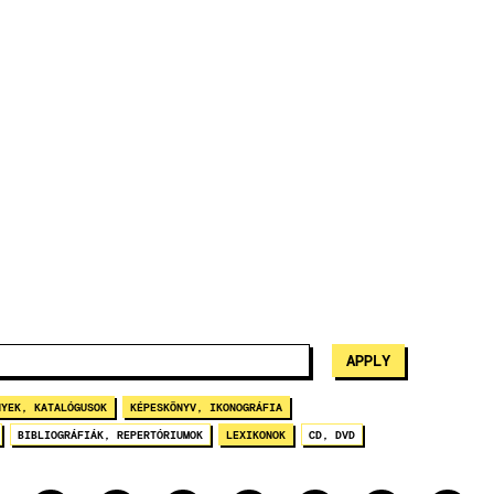
NYEK, KATALÓGUSOK
KÉPESKÖNYV, IKONOGRÁFIA
BIBLIOGRÁFIÁK, REPERTÓRIUMOK
LEXIKONOK
CD, DVD