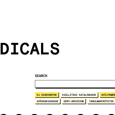
DICALS
SEARCH
ÚJ KIADVÁNYOK
KIÁLLÍTÁSI KATALÓGUSOK
GYŰJTEMÉ
SZÖVEGKIADÁSOK
DÉRY-ARCHÍVUM
TANULMÁNYKÖTETEK