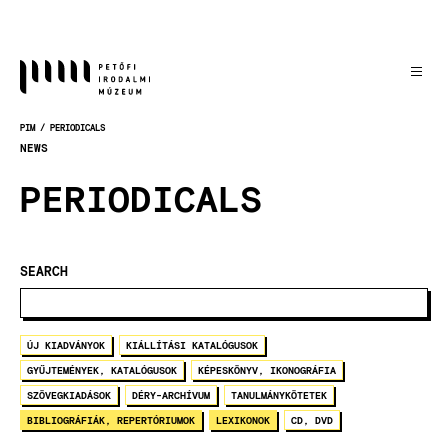
Skočiť
na
hlavný
obsah
PIM
PERIODICALS
OMRVINKA
NEWS
PERIODICALS
SEARCH
ÚJ KIADVÁNYOK
KIÁLLÍTÁSI KATALÓGUSOK
GYŰJTEMÉNYEK, KATALÓGUSOK
KÉPESKÖNYV, IKONOGRÁFIA
SZÖVEGKIADÁSOK
DÉRY-ARCHÍVUM
TANULMÁNYKÖTETEK
BIBLIOGRÁFIÁK, REPERTÓRIUMOK
LEXIKONOK
CD, DVD