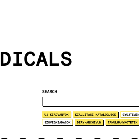
DICALS
SEARCH
ÚJ KIADVÁNYOK
KIÁLLÍTÁSI KATALÓGUSOK
GYŰJTEMÉ
SZÖVEGKIADÁSOK
DÉRY-ARCHÍVUM
TANULMÁNYKÖTETEK