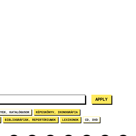
NYEK, KATALÓGUSOK
KÉPESKÖNYV, IKONOGRÁFIA
BIBLIOGRÁFIÁK, REPERTÓRIUMOK
LEXIKONOK
CD, DVD