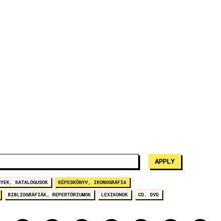
NYEK, KATALÓGUSOK
KÉPESKÖNYV, IKONOGRÁFIA
BIBLIOGRÁFIÁK, REPERTÓRIUMOK
LEXIKONOK
CD, DVD