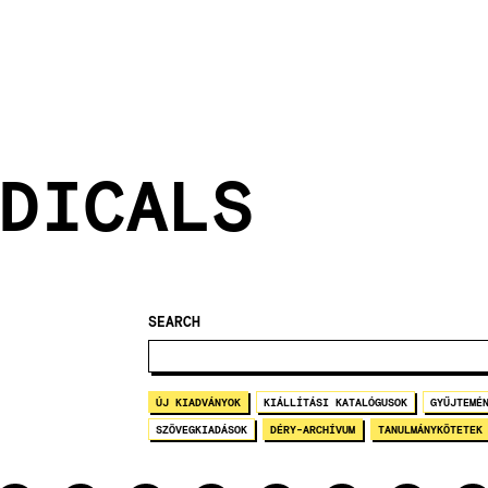
DICALS
SEARCH
ÚJ KIADVÁNYOK
KIÁLLÍTÁSI KATALÓGUSOK
GYŰJTEMÉ
SZÖVEGKIADÁSOK
DÉRY-ARCHÍVUM
TANULMÁNYKÖTETEK