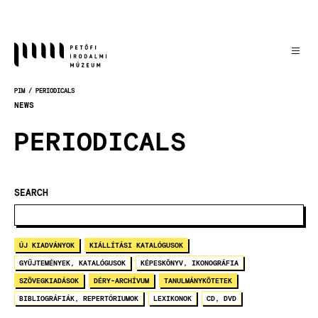
Skočiť
na
hlavný
obsah
PIM
PERIODICALS
OMRVINKA
NEWS
PERIODICALS
SEARCH
ÚJ KIADVÁNYOK
KIÁLLÍTÁSI KATALÓGUSOK
GYŰJTEMÉNYEK, KATALÓGUSOK
KÉPESKÖNYV, IKONOGRÁFIA
SZÖVEGKIADÁSOK
DÉRY-ARCHÍVUM
TANULMÁNYKÖTETEK
BIBLIOGRÁFIÁK, REPERTÓRIUMOK
LEXIKONOK
CD, DVD