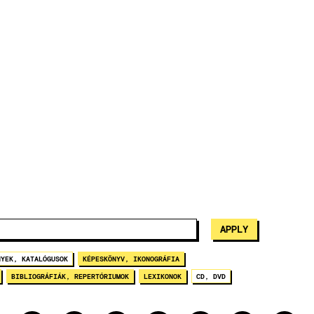
NYEK, KATALÓGUSOK
KÉPESKÖNYV, IKONOGRÁFIA
BIBLIOGRÁFIÁK, REPERTÓRIUMOK
LEXIKONOK
CD, DVD