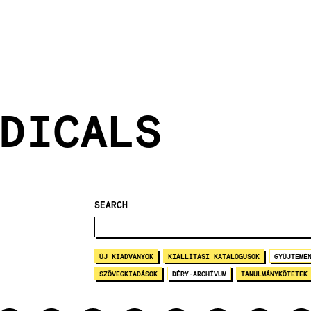
DICALS
SEARCH
ÚJ KIADVÁNYOK
KIÁLLÍTÁSI KATALÓGUSOK
GYŰJTEMÉ
SZÖVEGKIADÁSOK
DÉRY-ARCHÍVUM
TANULMÁNYKÖTETEK