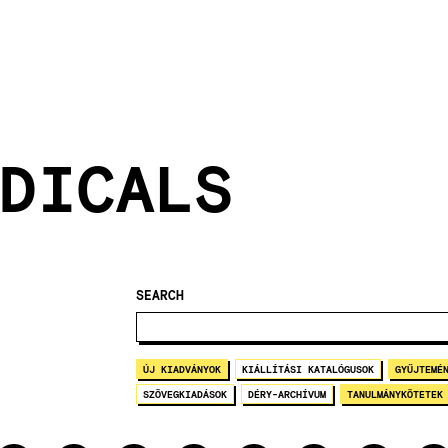
DICALS
SEARCH
ÚJ KIADVÁNYOK
KIÁLLÍTÁSI KATALÓGUSOK
GYŰJTEMÉ
SZÖVEGKIADÁSOK
DÉRY-ARCHÍVUM
TANULMÁNYKÖTETEK