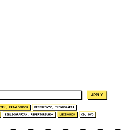
NYEK, KATALÓGUSOK
KÉPESKÖNYV, IKONOGRÁFIA
BIBLIOGRÁFIÁK, REPERTÓRIUMOK
LEXIKONOK
CD, DVD