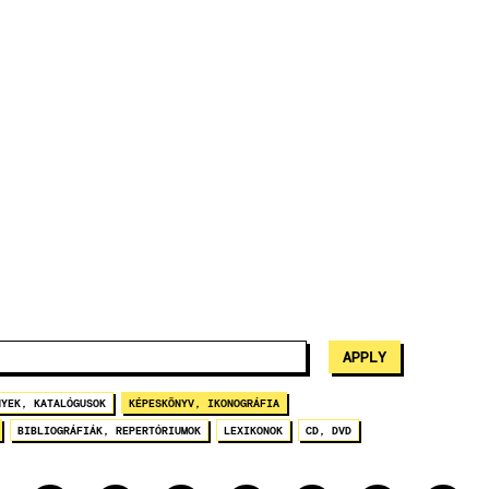
NYEK, KATALÓGUSOK
KÉPESKÖNYV, IKONOGRÁFIA
BIBLIOGRÁFIÁK, REPERTÓRIUMOK
LEXIKONOK
CD, DVD