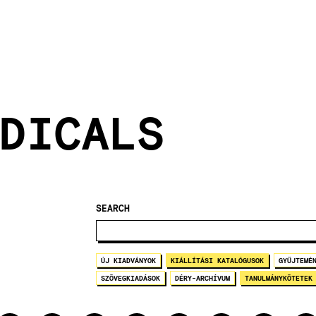
DICALS
SEARCH
ÚJ KIADVÁNYOK
KIÁLLÍTÁSI KATALÓGUSOK
GYŰJTEMÉ
SZÖVEGKIADÁSOK
DÉRY-ARCHÍVUM
TANULMÁNYKÖTETEK