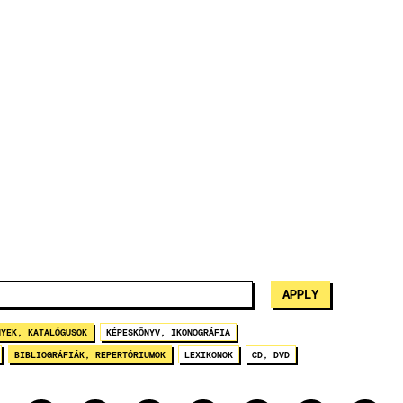
NYEK, KATALÓGUSOK
KÉPESKÖNYV, IKONOGRÁFIA
BIBLIOGRÁFIÁK, REPERTÓRIUMOK
LEXIKONOK
CD, DVD