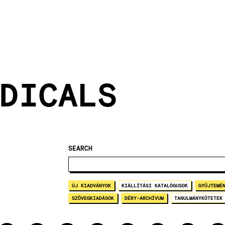
DICALS
SEARCH
ÚJ KIADVÁNYOK
KIÁLLÍTÁSI KATALÓGUSOK
GYŰJTEMÉ
SZÖVEGKIADÁSOK
DÉRY-ARCHÍVUM
TANULMÁNYKÖTETEK