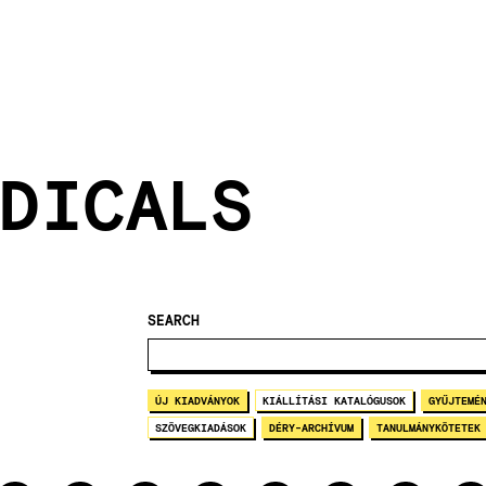
DICALS
SEARCH
ÚJ KIADVÁNYOK
KIÁLLÍTÁSI KATALÓGUSOK
GYŰJTEMÉ
SZÖVEGKIADÁSOK
DÉRY-ARCHÍVUM
TANULMÁNYKÖTETEK