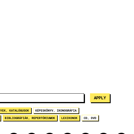
NYEK, KATALÓGUSOK
KÉPESKÖNYV, IKONOGRÁFIA
BIBLIOGRÁFIÁK, REPERTÓRIUMOK
LEXIKONOK
CD, DVD