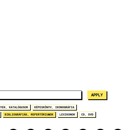
NYEK, KATALÓGUSOK
KÉPESKÖNYV, IKONOGRÁFIA
BIBLIOGRÁFIÁK, REPERTÓRIUMOK
LEXIKONOK
CD, DVD