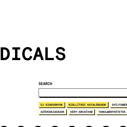
DICALS
SEARCH
ÚJ KIADVÁNYOK
KIÁLLÍTÁSI KATALÓGUSOK
GYŰJTEMÉ
SZÖVEGKIADÁSOK
DÉRY-ARCHÍVUM
TANULMÁNYKÖTETEK