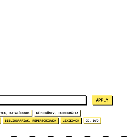
NYEK, KATALÓGUSOK
KÉPESKÖNYV, IKONOGRÁFIA
BIBLIOGRÁFIÁK, REPERTÓRIUMOK
LEXIKONOK
CD, DVD