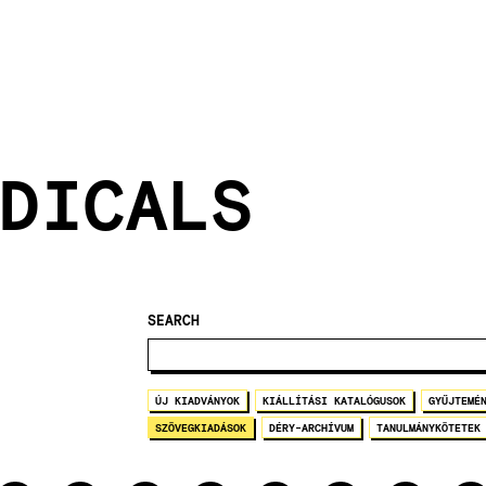
DICALS
SEARCH
ÚJ KIADVÁNYOK
KIÁLLÍTÁSI KATALÓGUSOK
GYŰJTEMÉ
SZÖVEGKIADÁSOK
DÉRY-ARCHÍVUM
TANULMÁNYKÖTETEK