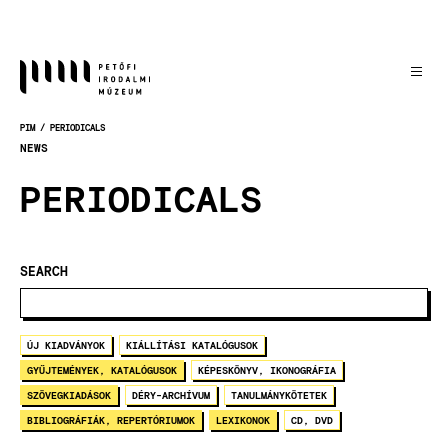
Skočiť
na
hlavný
obsah
PIM
PERIODICALS
OMRVINKA
NEWS
PERIODICALS
SEARCH
ÚJ KIADVÁNYOK
KIÁLLÍTÁSI KATALÓGUSOK
GYŰJTEMÉNYEK, KATALÓGUSOK
KÉPESKÖNYV, IKONOGRÁFIA
SZÖVEGKIADÁSOK
DÉRY-ARCHÍVUM
TANULMÁNYKÖTETEK
BIBLIOGRÁFIÁK, REPERTÓRIUMOK
LEXIKONOK
CD, DVD