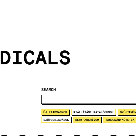
DICALS
SEARCH
ÚJ KIADVÁNYOK
KIÁLLÍTÁSI KATALÓGUSOK
GYŰJTEMÉ
SZÖVEGKIADÁSOK
DÉRY-ARCHÍVUM
TANULMÁNYKÖTETEK