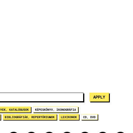
NYEK, KATALÓGUSOK
KÉPESKÖNYV, IKONOGRÁFIA
BIBLIOGRÁFIÁK, REPERTÓRIUMOK
LEXIKONOK
CD, DVD