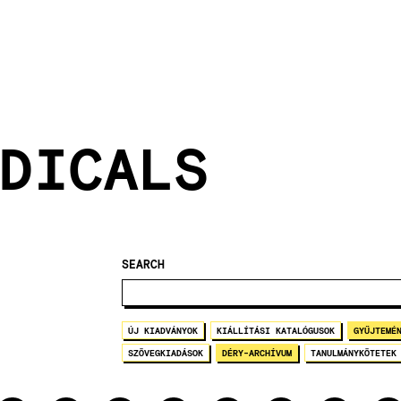
DICALS
SEARCH
ÚJ KIADVÁNYOK
KIÁLLÍTÁSI KATALÓGUSOK
GYŰJTEMÉ
SZÖVEGKIADÁSOK
DÉRY-ARCHÍVUM
TANULMÁNYKÖTETEK