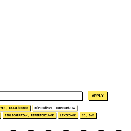
NYEK, KATALÓGUSOK
KÉPESKÖNYV, IKONOGRÁFIA
BIBLIOGRÁFIÁK, REPERTÓRIUMOK
LEXIKONOK
CD, DVD