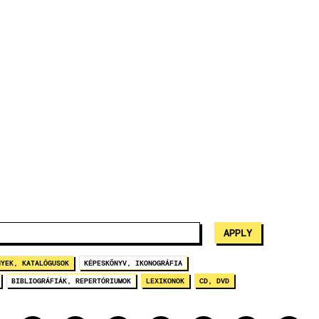
NYEK, KATALÓGUSOK
KÉPESKÖNYV, IKONOGRÁFIA
BIBLIOGRÁFIÁK, REPERTÓRIUMOK
LEXIKONOK
CD, DVD