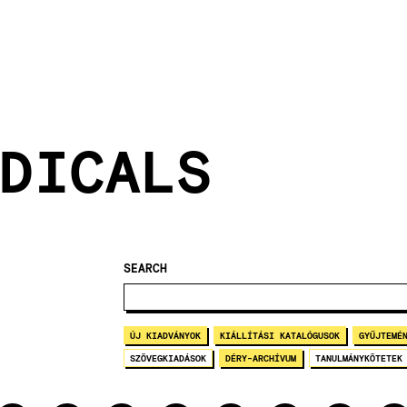
DICALS
SEARCH
ÚJ KIADVÁNYOK
KIÁLLÍTÁSI KATALÓGUSOK
GYŰJTEMÉ
SZÖVEGKIADÁSOK
DÉRY-ARCHÍVUM
TANULMÁNYKÖTETEK