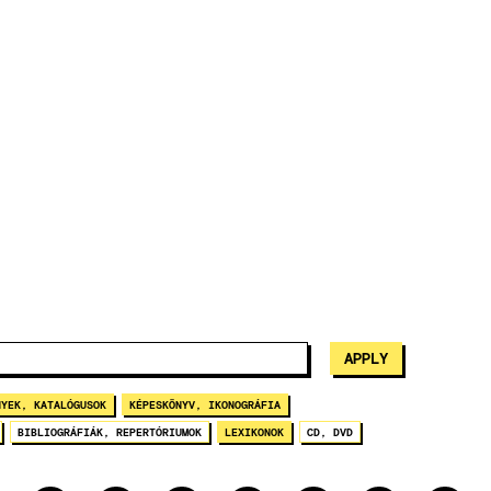
NYEK, KATALÓGUSOK
KÉPESKÖNYV, IKONOGRÁFIA
BIBLIOGRÁFIÁK, REPERTÓRIUMOK
LEXIKONOK
CD, DVD