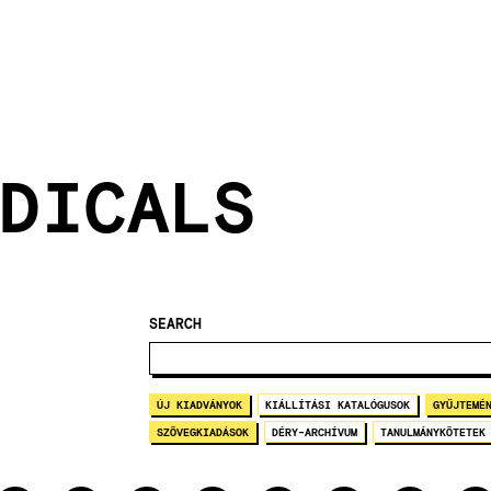
DICALS
SEARCH
ÚJ KIADVÁNYOK
KIÁLLÍTÁSI KATALÓGUSOK
GYŰJTEMÉ
SZÖVEGKIADÁSOK
DÉRY-ARCHÍVUM
TANULMÁNYKÖTETEK