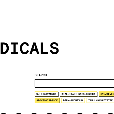
DICALS
SEARCH
ÚJ KIADVÁNYOK
KIÁLLÍTÁSI KATALÓGUSOK
GYŰJTEMÉ
SZÖVEGKIADÁSOK
DÉRY-ARCHÍVUM
TANULMÁNYKÖTETEK