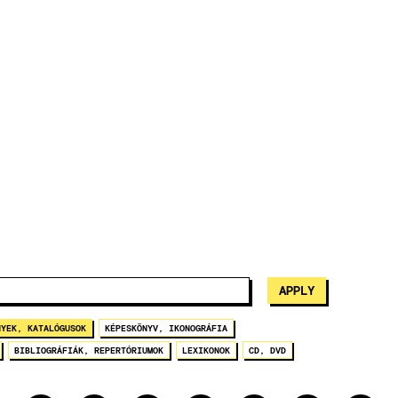
NYEK, KATALÓGUSOK
KÉPESKÖNYV, IKONOGRÁFIA
BIBLIOGRÁFIÁK, REPERTÓRIUMOK
LEXIKONOK
CD, DVD