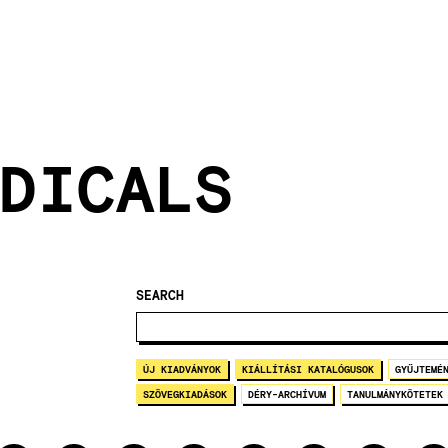
DICALS
SEARCH
ÚJ KIADVÁNYOK
KIÁLLÍTÁSI KATALÓGUSOK
GYŰJTEMÉ
SZÖVEGKIADÁSOK
DÉRY-ARCHÍVUM
TANULMÁNYKÖTETEK