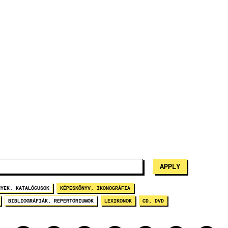
NYEK, KATALÓGUSOK
KÉPESKÖNYV, IKONOGRÁFIA
BIBLIOGRÁFIÁK, REPERTÓRIUMOK
LEXIKONOK
CD, DVD