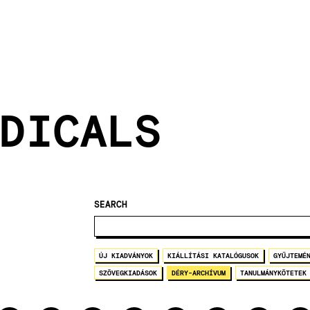
DICALS
SEARCH
ÚJ KIADVÁNYOK
KIÁLLÍTÁSI KATALÓGUSOK
GYŰJTEMÉ
SZÖVEGKIADÁSOK
DÉRY-ARCHÍVUM
TANULMÁNYKÖTETEK