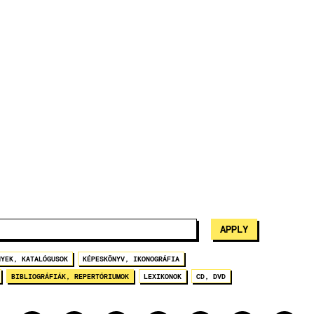
NYEK, KATALÓGUSOK
KÉPESKÖNYV, IKONOGRÁFIA
BIBLIOGRÁFIÁK, REPERTÓRIUMOK
LEXIKONOK
CD, DVD