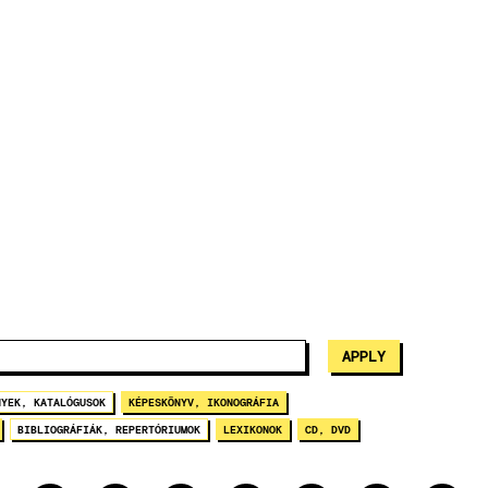
NYEK, KATALÓGUSOK
KÉPESKÖNYV, IKONOGRÁFIA
BIBLIOGRÁFIÁK, REPERTÓRIUMOK
LEXIKONOK
CD, DVD