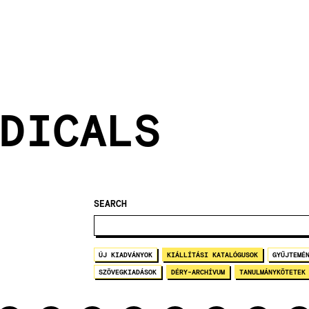
DICALS
SEARCH
ÚJ KIADVÁNYOK
KIÁLLÍTÁSI KATALÓGUSOK
GYŰJTEMÉ
SZÖVEGKIADÁSOK
DÉRY-ARCHÍVUM
TANULMÁNYKÖTETEK