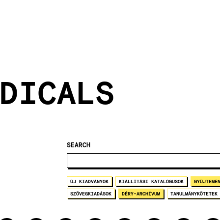
DICALS
SEARCH
ÚJ KIADVÁNYOK
KIÁLLÍTÁSI KATALÓGUSOK
GYŰJTEMÉ
SZÖVEGKIADÁSOK
DÉRY-ARCHÍVUM
TANULMÁNYKÖTETEK