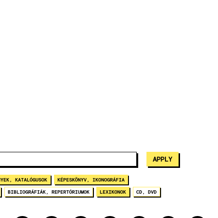
NYEK, KATALÓGUSOK
KÉPESKÖNYV, IKONOGRÁFIA
BIBLIOGRÁFIÁK, REPERTÓRIUMOK
LEXIKONOK
CD, DVD