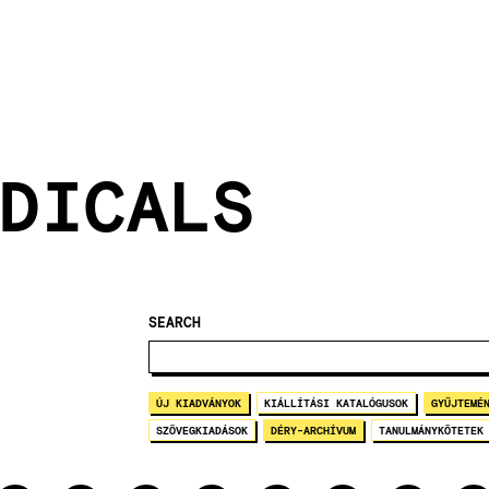
DICALS
SEARCH
ÚJ KIADVÁNYOK
KIÁLLÍTÁSI KATALÓGUSOK
GYŰJTEMÉ
SZÖVEGKIADÁSOK
DÉRY-ARCHÍVUM
TANULMÁNYKÖTETEK