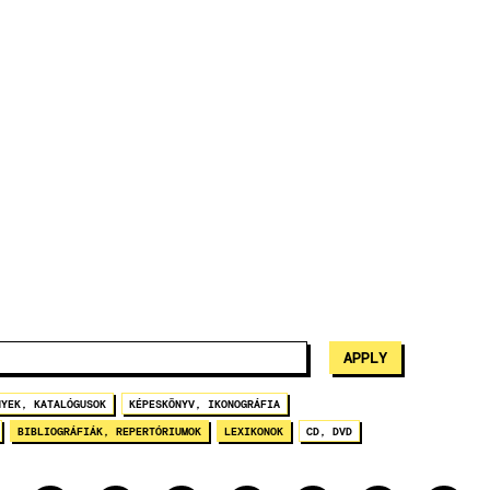
NYEK, KATALÓGUSOK
KÉPESKÖNYV, IKONOGRÁFIA
BIBLIOGRÁFIÁK, REPERTÓRIUMOK
LEXIKONOK
CD, DVD