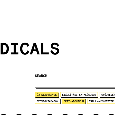
DICALS
SEARCH
ÚJ KIADVÁNYOK
KIÁLLÍTÁSI KATALÓGUSOK
GYŰJTEMÉ
SZÖVEGKIADÁSOK
DÉRY-ARCHÍVUM
TANULMÁNYKÖTETEK