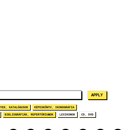
NYEK, KATALÓGUSOK
KÉPESKÖNYV, IKONOGRÁFIA
BIBLIOGRÁFIÁK, REPERTÓRIUMOK
LEXIKONOK
CD, DVD