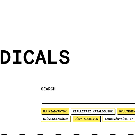
DICALS
SEARCH
ÚJ KIADVÁNYOK
KIÁLLÍTÁSI KATALÓGUSOK
GYŰJTEMÉ
SZÖVEGKIADÁSOK
DÉRY-ARCHÍVUM
TANULMÁNYKÖTETEK