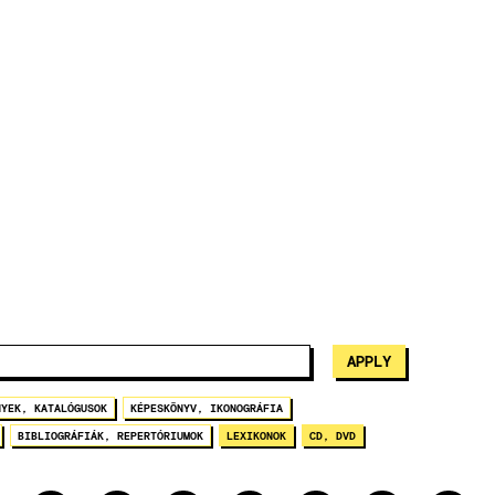
NYEK, KATALÓGUSOK
KÉPESKÖNYV, IKONOGRÁFIA
BIBLIOGRÁFIÁK, REPERTÓRIUMOK
LEXIKONOK
CD, DVD