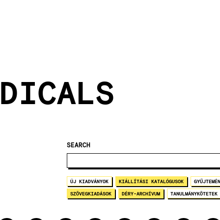
DICALS
SEARCH
ÚJ KIADVÁNYOK
KIÁLLÍTÁSI KATALÓGUSOK
GYŰJTEMÉ
SZÖVEGKIADÁSOK
DÉRY-ARCHÍVUM
TANULMÁNYKÖTETEK