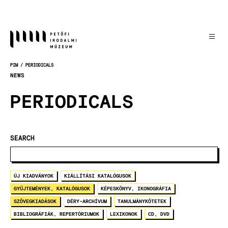
Skočiť
na
hlavný
obsah
PIM
PERIODICALS
OMRVINKA
NEWS
PERIODICALS
SEARCH
ÚJ KIADVÁNYOK
KIÁLLÍTÁSI KATALÓGUSOK
GYŰJTEMÉNYEK, KATALÓGUSOK
KÉPESKÖNYV, IKONOGRÁFIA
SZÖVEGKIADÁSOK
DÉRY-ARCHÍVUM
TANULMÁNYKÖTETEK
BIBLIOGRÁFIÁK, REPERTÓRIUMOK
LEXIKONOK
CD, DVD