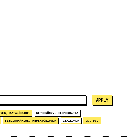
NYEK, KATALÓGUSOK
KÉPESKÖNYV, IKONOGRÁFIA
BIBLIOGRÁFIÁK, REPERTÓRIUMOK
LEXIKONOK
CD, DVD