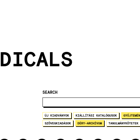
DICALS
SEARCH
ÚJ KIADVÁNYOK
KIÁLLÍTÁSI KATALÓGUSOK
GYŰJTEMÉ
SZÖVEGKIADÁSOK
DÉRY-ARCHÍVUM
TANULMÁNYKÖTETEK