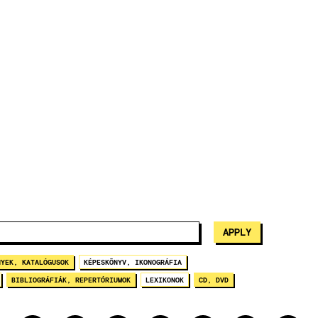
NYEK, KATALÓGUSOK
KÉPESKÖNYV, IKONOGRÁFIA
BIBLIOGRÁFIÁK, REPERTÓRIUMOK
LEXIKONOK
CD, DVD