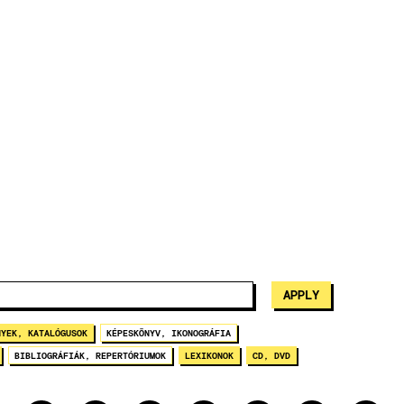
NYEK, KATALÓGUSOK
KÉPESKÖNYV, IKONOGRÁFIA
BIBLIOGRÁFIÁK, REPERTÓRIUMOK
LEXIKONOK
CD, DVD