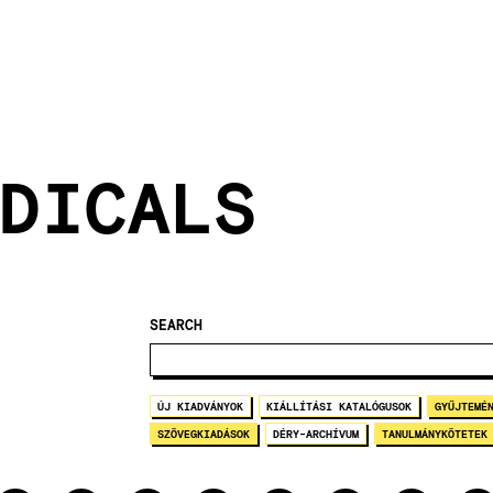
DICALS
SEARCH
ÚJ KIADVÁNYOK
KIÁLLÍTÁSI KATALÓGUSOK
GYŰJTEMÉ
SZÖVEGKIADÁSOK
DÉRY-ARCHÍVUM
TANULMÁNYKÖTETEK