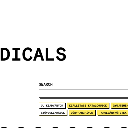
DICALS
SEARCH
ÚJ KIADVÁNYOK
KIÁLLÍTÁSI KATALÓGUSOK
GYŰJTEMÉ
SZÖVEGKIADÁSOK
DÉRY-ARCHÍVUM
TANULMÁNYKÖTETEK