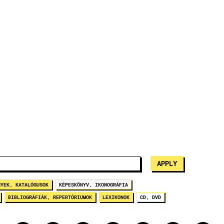
NYEK, KATALÓGUSOK
KÉPESKÖNYV, IKONOGRÁFIA
BIBLIOGRÁFIÁK, REPERTÓRIUMOK
LEXIKONOK
CD, DVD