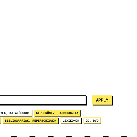
NYEK, KATALÓGUSOK
KÉPESKÖNYV, IKONOGRÁFIA
BIBLIOGRÁFIÁK, REPERTÓRIUMOK
LEXIKONOK
CD, DVD