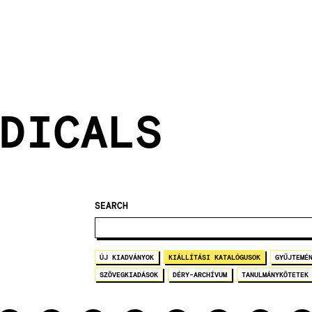
DICALS
SEARCH
ÚJ KIADVÁNYOK
KIÁLLÍTÁSI KATALÓGUSOK
GYŰJTEMÉ
SZÖVEGKIADÁSOK
DÉRY-ARCHÍVUM
TANULMÁNYKÖTETEK