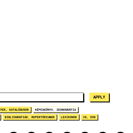
NYEK, KATALÓGUSOK
KÉPESKÖNYV, IKONOGRÁFIA
BIBLIOGRÁFIÁK, REPERTÓRIUMOK
LEXIKONOK
CD, DVD