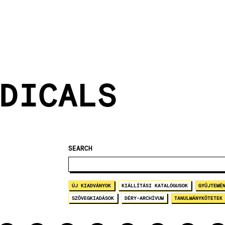
DICALS
SEARCH
ÚJ KIADVÁNYOK
KIÁLLÍTÁSI KATALÓGUSOK
GYŰJTEMÉ
SZÖVEGKIADÁSOK
DÉRY-ARCHÍVUM
TANULMÁNYKÖTETEK